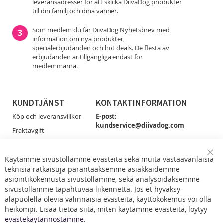
leveransadresser för att skicka DiivaDog produkter
till din familj och dina vänner.
Som medlem du får DiivaDog Nyhetsbrev med
3
information om nya produkter,
specialerbjudanden och hot deals. De flesta av
erbjudanden är tillgängliga endast för
medlemmarna.
KUNDTJÄNST
KONTAKTINFORMATION
Köp och leveransvillkor
E-post:
kundservice@diivadog.com
Fraktavgift
Retur & Byten
Du får smidigast tag på oss via e-post!
Dataskydd
Käytämme sivustollamme evästeitä sekä muita vastaavanlaisia
Clo
Facebook
teknisiä ratkaisuja parantaaksemme asiakkaidemme
Coo
Kontakta oss
Bar
asiointikokemusta sivustollamme, sekä analysoidaksemme
sivustollamme tapahtuvaa liikennettä. Jos et hyväksy
alapuolella olevia valinnaisia evästeitä, käyttökokemus voi olla
heikompi. Lisää tietoa siitä, miten käytämme evästeitä, löytyy
evästekäytännöstämme.