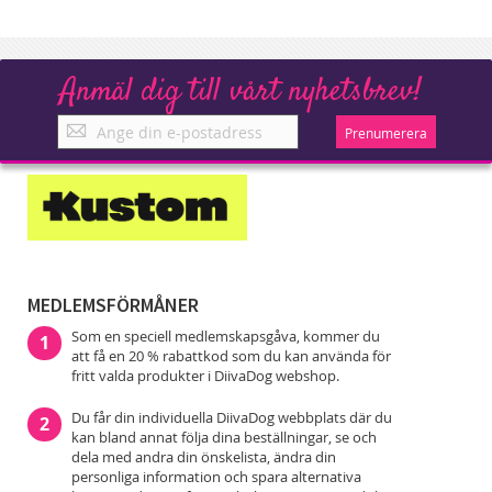
Anmäl dig till vårt nyhetsbrev!
Anmäl
Prenumerera
dig
till
vårt
nyhetsbrev!
MEDLEMSFÖRMÅNER
Som en speciell medlemskapsgåva, kommer du
1
att få en 20 % rabattkod som du kan använda för
fritt valda produkter i DiivaDog webshop.
Du får din individuella DiivaDog webbplats där du
2
kan bland annat följa dina beställningar, se och
dela med andra din önskelista, ändra din
personliga information och spara alternativa