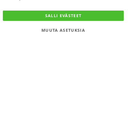
DiivaDog & Co.
SALLI EVÄSTEET
Kirjurintie 16
65280 Vaasa
MUUTA ASETUKSIA
Finland