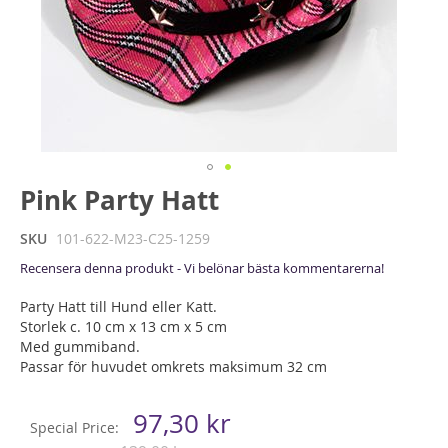
Hoppa
Pink Party Hatt
till
början
SKU
101-622-M23-C25-1259
av
Recensera denna produkt - Vi belönar bästa kommentarerna!
bildgalleriet
Party Hatt till Hund eller Katt.
Storlek c. 10 cm x 13 cm x 5 cm
Med gummiband.
Passar för huvudet omkrets maksimum 32 cm
97,30 kr
Special Price