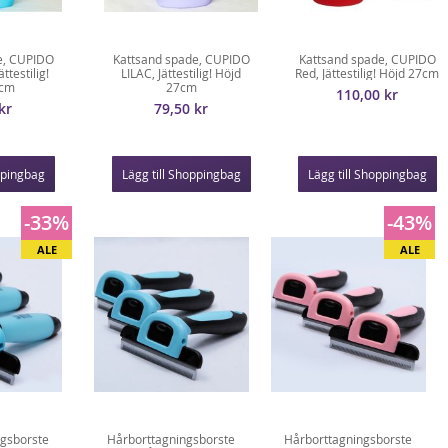
e, CUPIDO
Kattsand spade, CUPIDO
Kattsand spade, CUPIDO
testilig!
LILAC, Jättestilig! Höjd
Red, Jättestilig! Höjd 27cm
7cm
27cm
110,00 kr
kr
79,50 kr
ppingbag
Lägg till Shoppingbag
Lägg till Shoppingbag
-33%
-43%
ALE
ALE
ngsborste
Hårborttagningsborste
Hårborttagningsborste