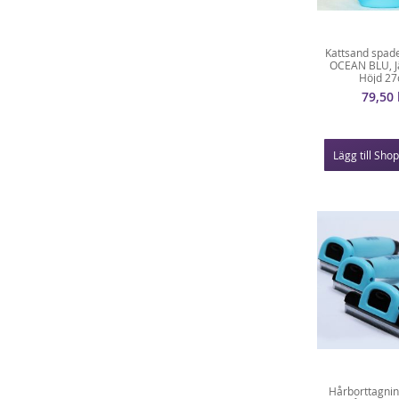
Kattsand spad
OCEAN BLU, Jät
Höjd 2
79,50 
Lägg till Sho
Hårborttagni