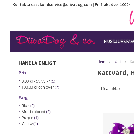
Kontakta oss:
kundservice@diivadog.com
| Fri frakt över 1000kr
HUSDJURSFAV
Hem
Katt
Ka
HANDLA ENLIGT
Kattvård, 
Pris
items
0,00 kr
-
99,99 kr
9
items
100,00 kr
och över
7
16
artiklar
Färg
items
Blue
2
items
Multi colored
2
item
Purple
1
item
Yellow
1