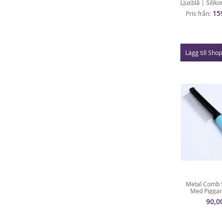
Ljusblå | Silik
15
Pris från
Lägg till Sho
Metal Comb S
Med Piggar
90,0