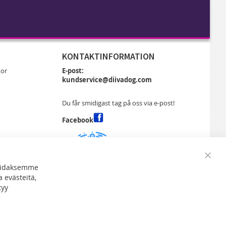
KONTAKTINFORMATION
kor
E-post:
kundservice@diivadog.com
Du får smidigast tag på oss via e-post!
Facebook
a
Close
soidaksemme
Cooki
 evästeitä,
Bar
tyy
DiivaDog & Co.
Kirjurintie 16
65280 Vaasa