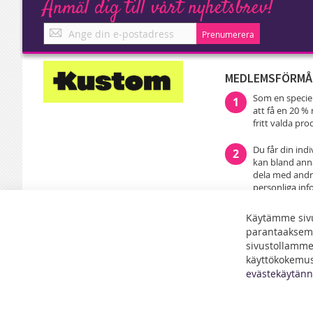
Anmäl dig till vårt nyhetsbrev!
Anmäl
Prenumerera
dig
till
vårt
MEDLEMSFÖRMÅ
nyhetsbrev!
Som en speci
1
att få en 20 
fritt valda pr
Du får din ind
2
kan bland anna
dela med andra
personliga inf
leveransadress
till din familj
Käytämme sivu
parantaaksem
Som medlem d
3
sivustollamme 
information o
käyttökokemus 
specialerbjuda
evästekäytän
erbjudanden är
medlemmarna