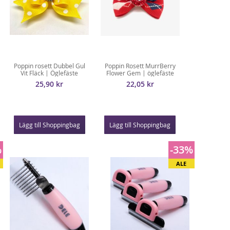
Poppin rosett Dubbel Gul
Poppin Rosett MurrBerry
Vit Fläck | Öglefäste
Flower Gem | öglefäste
25,90 kr
22,05 kr
Lägg till Shoppingbag
Lägg till Shoppingbag
%
-33%
ALE