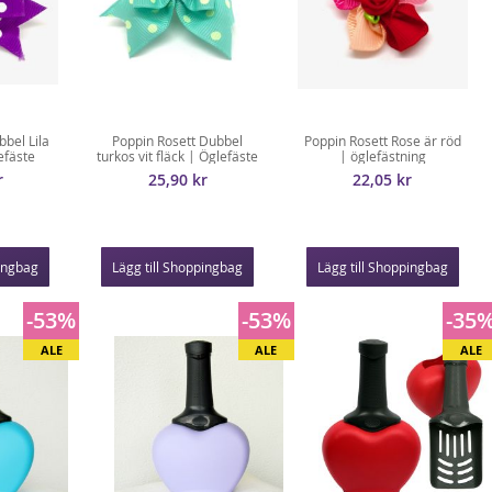
bbel Lila
Poppin Rosett Dubbel
Poppin Rosett Rose är röd
efäste
turkos vit fläck | Öglefäste
| öglefästning
r
25,90 kr
22,05 kr
pingbag
Lägg till Shoppingbag
Lägg till Shoppingbag
-53%
-53%
-35
ALE
ALE
ALE