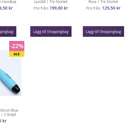
on Handtag
Ljusblå | Tre Storlek
Rosa | Tre Storlek
9,50 kr
199,00 kr
129,50 kr
Pris från
Pris från
ppingbag
Lägg till Shoppingbag
Lägg till Shoppingbag
-22%
ALE
ilicon Blue
 | 2 längd
0 kr