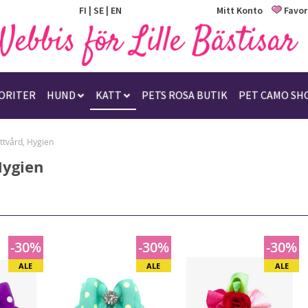
FI
|
SE
|
EN
Mitt Konto
Favor
ORITER
HUND
KATT
PETS ROSA BUTIK
PET CAMO SH
ttvård, Hygien
Hygien
-30%
-30%
-30%
ALE
ALE
ALE