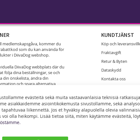
NER
KUNDTJÄNST
ell medlemskapsgåva, kommer du
Köp och leveransvill
% rabattkod som du kan använda för
Fraktavgift
odukter i DiivaDog webshop.
Retur & Byten
ividuella DiivaDog webbplats där du
Dataskydd
t följa dina beställningar, se och
 din önskelista, ändra din
Kontakta oss
ormation och spara alternativa
er för att skicka DiivaDog produkter
 och dina vänner.
stollamme evästeitä sekä muita vastaavanlaisia teknisiä ratkaisuj
me asiakkaidemme asiointikokemusta sivustollamme, sekä analy
u får DiivaDog Nyhetsbrev med
tapahtuvaa liikennettä. Jos et hyväksy alapuolella olevia valinnaisia
m nya produkter,
voi olla heikompi. Lisää tietoa siitä, miten käytämme evästeitä, löy
nden och hot deals. De flesta av
nöstämme.
 tillgängliga endast för
.