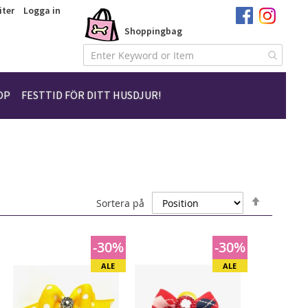
iter
Logga in
Shoppingbag
Hoppa
till
innehållet
OP
FESTTID FÖR DITT HUSDJUR!
Sätt
Sortera på
fallande
sortering
-30%
-30%
ALE
ALE