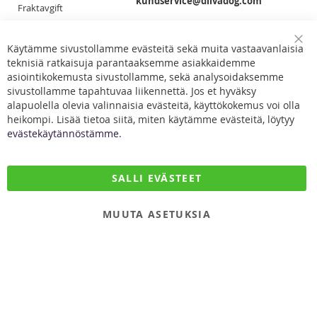
kundservice@diivadog.com
Fraktavgift
Retur & Byten
Du får smidigast tag på oss via e-post!
Dataskydd
Käytämme sivustollamme evästeitä sekä muita vastaavanlaisia
Clo
Facebook
teknisiä ratkaisuja parantaaksemme asiakkaidemme
Coo
Kontakta oss
Bar
asiointikokemusta sivustollamme, sekä analysoidaksemme
sivustollamme tapahtuvaa liikennettä. Jos et hyväksy
alapuolella olevia valinnaisia evästeitä, käyttökokemus voi olla
heikompi. Lisää tietoa siitä, miten käytämme evästeitä, löytyy
evästekäytännöstämme.
DiivaDog & Co.
SALLI EVÄSTEET
Kirjurintie 16
65280 Vaasa
MUUTA ASETUKSIA
Finland