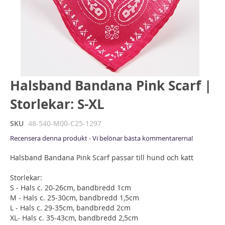
Hoppa
Halsband Bandana Pink Scarf |
till
Storlekar: S-XL
början
av
bildgalleriet
SKU
48-540-M00-C25-1297
Recensera denna produkt - Vi belönar bästa kommentarerna!
Halsband Bandana Pink Scarf passar till hund och katt
Storlekar:
S - Hals c. 20-26cm, bandbredd 1cm
M - Hals c. 25-30cm, bandbredd 1,5cm
L - Hals c. 29-35cm, bandbredd 2cm
XL- Hals c. 35-43cm, bandbredd 2,5cm