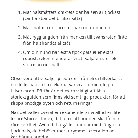
Mät halsmåttets omkrets där halsen är tjockast
(var halsbandet brukar sitta)
Mät måttet runt bröstet bakom frambenen
Mät rygglängden från manken till svansroten (inte
från halsbandet alltså)
Om din hund har extra tjock päls eller extra
robust, rekommenderar vi att välja en storlek
större än normalt
Observera att vi säljer produkter från olika tillverkare,
modellerna och storlekarna varierar beroende på
tillverkaren. Därför är det extra viktigt att läsa
storleksguiden som finns vid samtliga produkter, för att
slippa onödiga byten och returneringar.
När det gäller overaller rekomenderar vi alltid en lite
lösare/större storlek, detta för att hunden ska få mer
rörelsefrihet. Även detta gäller hundar med lång och
tjock pals, de behöver mer utrymme i overallen än
korthåriga hundar.