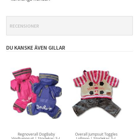
RECENSIONER
DU KANSKE ÄVEN GILLAR
Regnoverall DogBaby
Overall Jumpsuit Toggles
VindJumpsuit | Storlekar: S-L
Lollipop | Storlekar: S-L