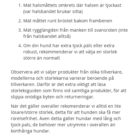
Mät halsmåttets omkrets där halsen är tjockast
(var halsbandet brukar sitta)
Mät måttet runt bröstet bakom frambenen
Mät rygglängden från manken till svansroten (inte
från halsbandet alltså)
Om din hund har extra tjock päls eller extra
robust, rekommenderar vi att välja en storlek
större än normalt
Observera att vi säljer produkter från olika tillverkare,
modellerna och storlekarna varierar beroende på
tillverkaren. Därför är det extra viktigt att läsa
storleksguiden som finns vid samtliga produkter, för att
slippa onödiga byten och returneringar.
När det gäller overaller rekomenderar vi alltid en lite
lösare/större storlek, detta för att hunden ska få mer
rörelsefrihet. Även detta gäller hundar med lång och
tjock pals, de behöver mer utrymme i overallen än
korthåriga hundar.