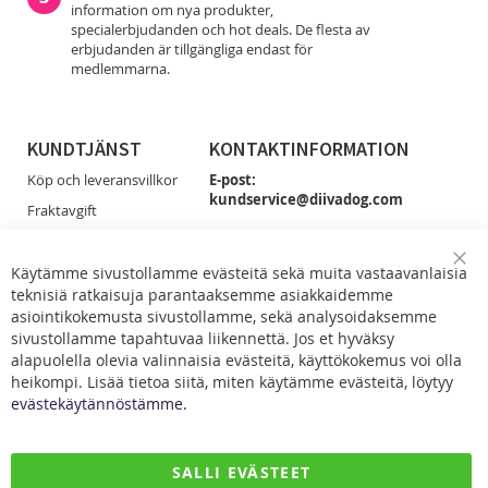
information om nya produkter,
specialerbjudanden och hot deals. De flesta av
erbjudanden är tillgängliga endast för
medlemmarna.
KUNDTJÄNST
KONTAKTINFORMATION
Köp och leveransvillkor
E-post:
kundservice@diivadog.com
Fraktavgift
Retur & Byten
Du får smidigast tag på oss via e-post!
Dataskydd
Käytämme sivustollamme evästeitä sekä muita vastaavanlaisia
Clo
Facebook
teknisiä ratkaisuja parantaaksemme asiakkaidemme
Coo
Kontakta oss
Bar
asiointikokemusta sivustollamme, sekä analysoidaksemme
sivustollamme tapahtuvaa liikennettä. Jos et hyväksy
alapuolella olevia valinnaisia evästeitä, käyttökokemus voi olla
heikompi. Lisää tietoa siitä, miten käytämme evästeitä, löytyy
evästekäytännöstämme.
DiivaDog & Co.
SALLI EVÄSTEET
Kirjurintie 16