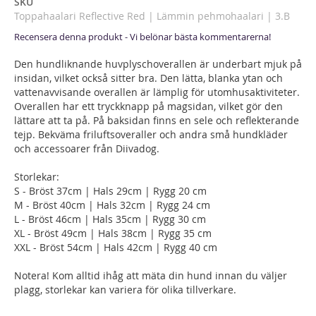
SKU
Toppahaalari Reflective Red | Lämmin pehmohaalari | 3.B
Recensera denna produkt - Vi belönar bästa kommentarerna!
Den hundliknande huvplyschoverallen är underbart mjuk på
insidan, vilket också sitter bra. Den lätta, blanka ytan och
vattenavvisande overallen är lämplig för utomhusaktiviteter.
Overallen har ett tryckknapp på magsidan, vilket gör den
lättare att ta på. På baksidan finns en sele och reflekterande
tejp. Bekväma friluftsoveraller och andra små hundkläder
och accessoarer från Diivadog.
Storlekar:
S - Bröst 37cm | Hals 29cm | Rygg 20 cm
M - Bröst 40cm | Hals 32cm | Rygg 24 cm
L - Bröst 46cm | Hals 35cm | Rygg 30 cm
XL - Bröst 49cm | Hals 38cm | Rygg 35 cm
XXL - Bröst 54cm | Hals 42cm | Rygg 40 cm
Notera! Kom alltid ihåg att mäta din hund innan du väljer
plagg, storlekar kan variera för olika tillverkare.