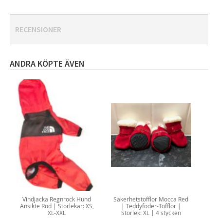
RECENSIONER
ANDRA KÖPTE ÄVEN
Vindjacka Regnrock Hund
Säkerhetstofflor Mocca Red
Ansikte Röd | Storlekar: XS,
| Teddyfoder-Tofflor |
XL-XXL
Storlek: XL | 4 stycken