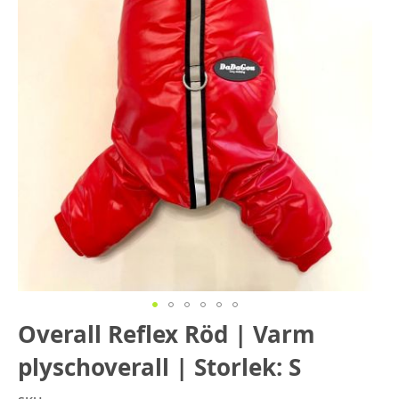
Hoppa
Overall Reflex Röd | Varm
till
plyschoverall | Storlek: S
början
av
bildgalleriet