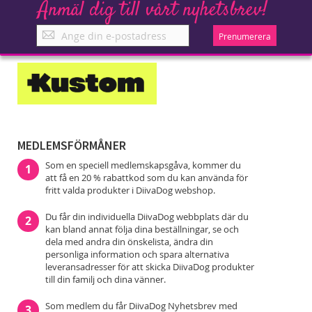
Anmäl dig till vårt nyhetsbrev!
Anmäl
Prenumerera
dig
till
vårt
nyhetsbrev!
MEDLEMSFÖRMÅNER
Som en speciell medlemskapsgåva, kommer du
1
att få en 20 % rabattkod som du kan använda för
fritt valda produkter i DiivaDog webshop.
Du får din individuella DiivaDog webbplats där du
2
kan bland annat följa dina beställningar, se och
dela med andra din önskelista, ändra din
personliga information och spara alternativa
leveransadresser för att skicka DiivaDog produkter
till din familj och dina vänner.
Som medlem du får DiivaDog Nyhetsbrev med
3