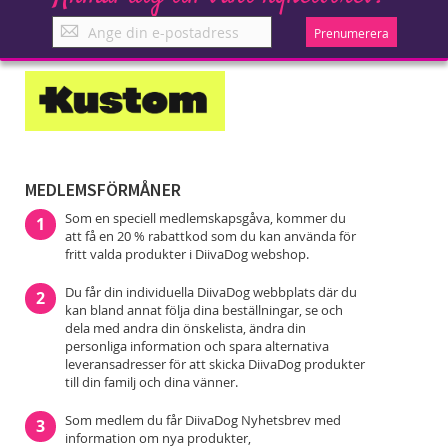
Anmäl
Prenumerera
dig
till
vårt
nyhetsbrev!
MEDLEMSFÖRMÅNER
Som en speciell medlemskapsgåva, kommer du
1
att få en 20 % rabattkod som du kan använda för
fritt valda produkter i DiivaDog webshop.
Du får din individuella DiivaDog webbplats där du
2
kan bland annat följa dina beställningar, se och
dela med andra din önskelista, ändra din
personliga information och spara alternativa
leveransadresser för att skicka DiivaDog produkter
till din familj och dina vänner.
Som medlem du får DiivaDog Nyhetsbrev med
3
information om nya produkter,