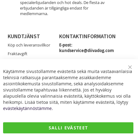
specialerbjudanden och hot deals. De flesta av
erbjudanden är tillgängliga endast för
medlemmarna.
KUNDTJÄNST
KONTAKTINFORMATION
Köp och leveransvillkor
E-post:
kundservice@diivadog.com
Fraktavgift
Retur & Byten
Du får smidigast tag på oss via e-post!
Dataskydd
Käytämme sivustollamme evästeitä sekä muita vastaavanlaisia
Clo
Facebook
teknisiä ratkaisuja parantaaksemme asiakkaidemme
Coo
Kontakta oss
Bar
asiointikokemusta sivustollamme, sekä analysoidaksemme
sivustollamme tapahtuvaa liikennettä. Jos et hyväksy
alapuolella olevia valinnaisia evästeitä, käyttökokemus voi olla
heikompi. Lisää tietoa siitä, miten käytämme evästeitä, löytyy
evästekäytännöstämme.
DiivaDog & Co.
SALLI EVÄSTEET
Kirjurintie 16
65280 Vaasa