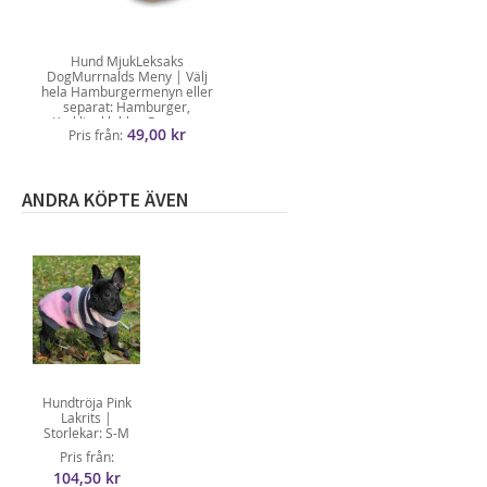
Hund MjukLeksaks
DogMurrnalds Meny | Välj
hela Hamburgermenyn eller
separat: Hamburger,
Kycklingklubba, Pommes
49,00 kr
Pris från
Frites
ANDRA KÖPTE ÄVEN
Hundtröja Pink
Lakrits |
Storlekar: S-M
Pris från
104,50 kr