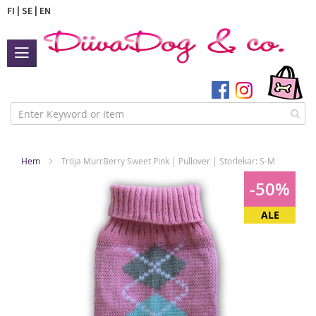
FI
|
SE
|
EN
Växla
Nav
FAVORITER
Hoppa
Hem
Tröja MurrBerry Sweet Pink | Pullover | Storlekar: S-M
till
 BUTIK
Hoppa
innehållet
-50%
till
 SHOP
slutet
ALE
av
ÖR DITT
bildgalleriet