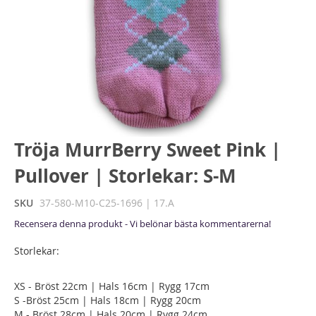
Hoppa
Tröja MurrBerry Sweet Pink |
till
Pullover | Storlekar: S-M
början
av
bildgalleriet
SKU
37-580-M10-C25-1696 | 17.A
Recensera denna produkt - Vi belönar bästa kommentarerna!
Storlekar:
XS - Bröst 22cm | Hals 16cm | Rygg 17cm
S -Bröst 25cm | Hals 18cm | Rygg 20cm
M - Bröst 28cm | Hals 20cm | Rygg 24cm