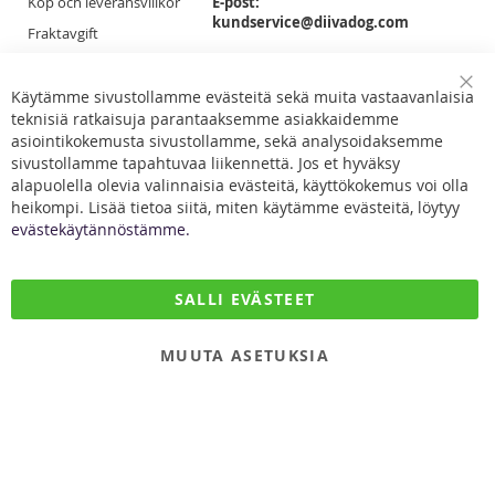
Köp och leveransvillkor
E-post:
kundservice@diivadog.com
Fraktavgift
Retur & Byten
Du får smidigast tag på oss via e-post!
Dataskydd
Käytämme sivustollamme evästeitä sekä muita vastaavanlaisia
Clo
Facebook
teknisiä ratkaisuja parantaaksemme asiakkaidemme
Coo
Kontakta oss
Bar
asiointikokemusta sivustollamme, sekä analysoidaksemme
sivustollamme tapahtuvaa liikennettä. Jos et hyväksy
alapuolella olevia valinnaisia evästeitä, käyttökokemus voi olla
heikompi. Lisää tietoa siitä, miten käytämme evästeitä, löytyy
evästekäytännöstämme.
DiivaDog & Co.
SALLI EVÄSTEET
Kirjurintie 16
65280 Vaasa
MUUTA ASETUKSIA
Finland