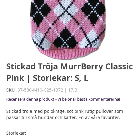
Hoppa
Stickad Tröja MurrBerry Classic
till
Pink | Storlekar: S, L
början
av
bildgalleriet
SKU
37-580-M10-C25-1372 | 17.B
Recensera denna produkt - Vi belönar bästa kommentarerna!
Stickad tröja med polokrage, söt pink rutig pullover som
passar till små hundar och katter. En av våra favoriter.
Storlekar: