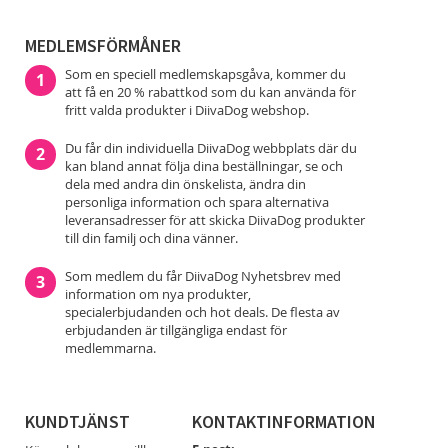
MEDLEMSFÖRMÅNER
Som en speciell medlemskapsgåva, kommer du
1
att få en 20 % rabattkod som du kan använda för
fritt valda produkter i DiivaDog webshop.
Du får din individuella DiivaDog webbplats där du
2
kan bland annat följa dina beställningar, se och
dela med andra din önskelista, ändra din
personliga information och spara alternativa
leveransadresser för att skicka DiivaDog produkter
till din familj och dina vänner.
Som medlem du får DiivaDog Nyhetsbrev med
3
information om nya produkter,
specialerbjudanden och hot deals. De flesta av
erbjudanden är tillgängliga endast för
medlemmarna.
KUNDTJÄNST
KONTAKTINFORMATION