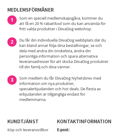
MEDLEMSFÖRMÅNER
Som en speciell medlemskapsgåva, kommer du
1
att få en 20 % rabattkod som du kan använda för
fritt valda produkter i DiivaDog webshop.
Du får din individuella DiivaDog webbplats där du
2
kan bland annat följa dina beställningar, se och
dela med andra din önskelista, ändra din
personliga information och spara alternativa
leveransadresser för att skicka DiivaDog produkter
till din familj och dina vänner.
Som medlem du får DiivaDog Nyhetsbrev med
3
information om nya produkter,
specialerbjudanden och hot deals. De flesta av
erbjudanden är tillgängliga endast för
medlemmarna.
KUNDTJÄNST
KONTAKTINFORMATION
Köp och leveransvillkor
E-post: