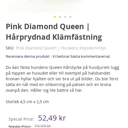
Hoppa
Pink Diamond Queen |
till
Hårprydnad Klämfästning
början
av
bildgalleriet
SKU
Pink Diamond Queen | Hiuskoru Klipsikiinnitys
Recensera denna produkt - Vi belönar bästa kommentarerna!
Du kan fästa hundens Queen-hårstycke på husdjurets lugg
på toppen av huvudet eller till exempel på halsbandet.
Kronan hyllar hjälten och ser bra ut på bilder. Du bör först
sätta en nål med en silikonring på pälsen och en krona
ovanpå den. Håller sig lite bättre så här.
Storlek 4,5 cm x 2,5 cm
52,49 kr
Special Price
74,99 kr
Regular Price