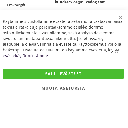
kundservice@diivadog.com
Fraktavgift
Retur & Byten
Du får smidigast tag på oss via e-post!
Dataskydd
Käytämme sivustollamme evästeitä sekä muita vastaavanlaisia
Clo
Facebook
teknisiä ratkaisuja parantaaksemme asiakkaidemme
Coo
Kontakta oss
Bar
asiointikokemusta sivustollamme, sekä analysoidaksemme
sivustollamme tapahtuvaa liikennettä. Jos et hyväksy
alapuolella olevia valinnaisia evästeitä, käyttökokemus voi olla
heikompi. Lisää tietoa siitä, miten käytämme evästeitä, löytyy
evästekäytännöstämme.
DiivaDog & Co.
SALLI EVÄSTEET
Kirjurintie 16
65280 Vaasa
MUUTA ASETUKSIA
Finland