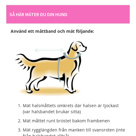
SÅ HÄR MÄTER DU DIN HUND
Använd ett måttband och mät följande:
Mät halsmåttets omkrets där halsen är tjockast
(var halsbandet brukar sitta)
Mät måttet runt bröstet bakom frambenen
Mät rygglängden från manken till svansroten (inte
från halsbandet alltså)