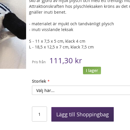
sko är gjord av mjuk plysch och med ett trendigt mö
Attraktionskraften hos plyschleksaken kröns av det
gnäller inuti benet.
- materialet är mjukt och tandvänligt plysch
- inuti visslande leksak
S - 11 x 7,5 x 5 cm, klack 4 cm
L - 18,5 x 12,5 x 7 cm, klack 7,5 cm
111,30 kr
Pris från
I lager
Storlek
Lägg till Shoppingbag