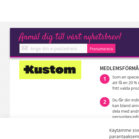
Anmäl dig till vårt nyhetsbrev!
Anmäl
Prenumerera
dig
till
vårt
MEDLEMSFÖRMÅ
nyhetsbrev!
Som en speci
1
att få en 20 
fritt valda pr
Du får din ind
2
kan bland anna
dela med andra
personliga inf
leveransadress
till din familj
Käytämme sivu
parantaaksem