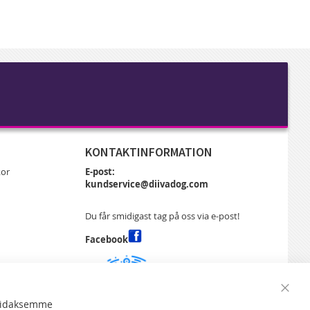
KONTAKTINFORMATION
kor
E-post:
kundservice@diivadog.com
Du får smidigast tag på oss via e-post!
Facebook
a
Close
soidaksemme