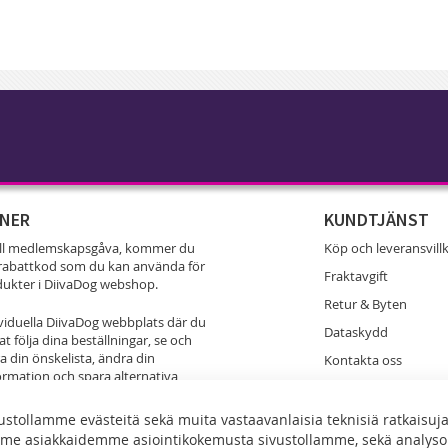
NER
KUNDTJÄNST
ell medlemskapsgåva, kommer du
Köp och leveransvill
% rabattkod som du kan använda för
Fraktavgift
odukter i DiivaDog webshop.
Retur & Byten
ividuella DiivaDog webbplats där du
Dataskydd
t följa dina beställningar, se och
 din önskelista, ändra din
Kontakta oss
ormation och spara alternativa
er för att skicka DiivaDog produkter
 och dina vänner.
stollamme evästeitä sekä muita vastaavanlaisia teknisiä ratkaisuj
me asiakkaidemme asiointikokemusta sivustollamme, sekä analy