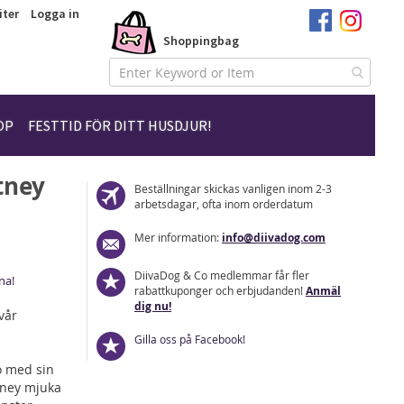
iter
Logga in
Shoppingbag
Hoppa
till
innehållet
OP
FESTTID FÖR DITT HUSDJUR!
tney
Beställningar skickas vanligen inom 2-3
arbetsdagar, ofta inom orderdatum
Mer information:
info@diivadog.com
DiivaDog & Co medlemmar får fler
na!
rabattkuponger och erbjudanden!
Anmäl
dig nu!
vår
Gilla oss på Facebook!
o med sin
tney mjuka