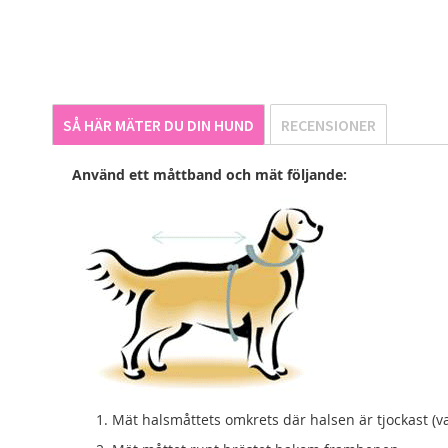
SÅ HÄR MÄTER DU DIN HUND
RECENSIONER
Använd ett måttband och mät följande:
Mät halsmåttets omkrets där halsen är tjockast (v