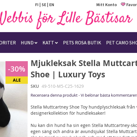
FI
|
SE
|
EN
Mitt Konto
Favor
ORITER
HUND
KATT
PETS ROSA BUTIK
PET CAMO SH
Mjukleksak Stella Muttcar
-30%
Shoe | Luxury Toys
ALE
SKU
49-510-M5-C25-1629
Recensera denna produkt - Vi belönar bästa kommentarer
Stella Muttcartney Shoe Toy hundplyschleksak från 
designerkollektion för hundleksaker!
Nu kan din hund ha sin egen Stella Muttcartney-sk
egen säng och andra är avundsjuka! Stella Muttcar