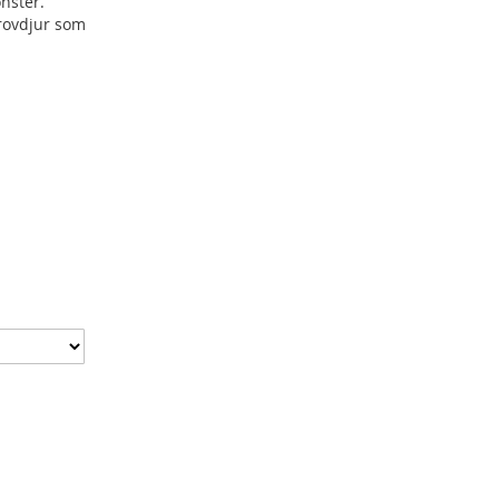
nster.
 rovdjur som