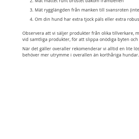
Mät måttet runt bröstet bakom frambenen
Mät rygglängden från manken till svansroten (inte
Om din hund har extra tjock päls eller extra robus
Observera att vi säljer produkter från olika tillverkare,
vid samtliga produkter, för att slippa onödiga byten och
När det gäller overaller rekomenderar vi alltid en lite l
behöver mer utrymme i overallen än korthåriga hundar