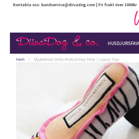
Kontakta oss:
kundservice@diivadog.com
| Fri frakt över 1000kr
HUSDJURSFAV
Hem
Mjukleksak Stella Muttcartney Shoe | Luxury Toys
Hoppa
till
slutet
av
bildgalleriet