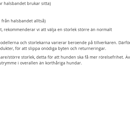
ar halsbandet brukar sitta)
 från halsbandet alltså)
t, rekommenderar vi att välja en storlek större än normalt
 modellerna och storlekarna varierar beroende på tillverkaren. Därför
odukter, för att slippa onödiga byten och returneringar.
sare/större storlek, detta för att hunden ska få mer rörelsefrihet. Ä
utrymme i overallen än korthåriga hundar.