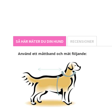
till
början
av
bildgalleriet
SÅ HÄR MÄTER DU DIN HUND
RECENSIONER
Använd ett måttband och mät följande: