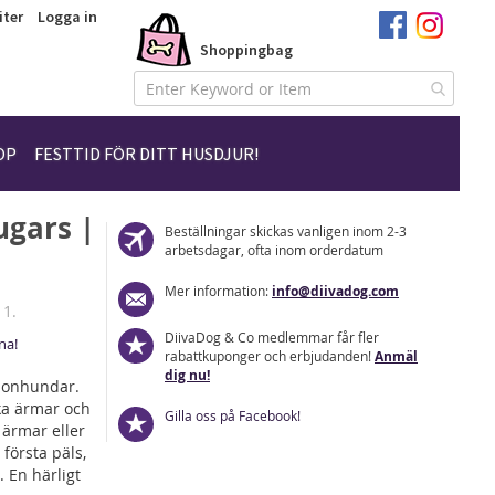
iter
Logga in
Shoppingbag
Hoppa
till
innehållet
OP
FESTTID FÖR DITT HUSDJUR!
ugars |
Beställningar skickas vanligen inom 2-3
arbetsdagar, ofta inom orderdatum
Mer information:
info@diivadog.com
 1.
DiivaDog & Co medlemmar får fler
na!
rabattkuponger och erbjudanden!
Anmäl
dig nu!
 honhundar.
ka ärmar och
Gilla oss på Facebook!
 ärmar eller
första päls,
 En härligt