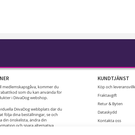
NER
KUNDTJÄNST
ell medlemskapsgåva, kommer du
Köp och leveransvill
% rabattkod som du kan använda för
Fraktavgift
odukter i DiivaDog webshop.
Retur & Byten
ividuella DiivaDog webbplats där du
Dataskydd
t följa dina beställningar, se och
 din önskelista, ändra din
Kontakta oss
ormation och spara alternativa
er för att skicka DiivaDog produkter