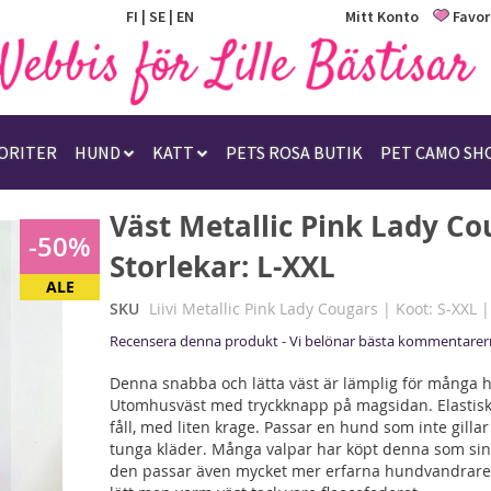
FI
|
SE
|
EN
Mitt Konto
Favor
ORITER
HUND
KATT
PETS ROSA BUTIK
PET CAMO SH
Väst Metallic Pink Lady Co
-50%
Storlekar: L-XXL
ALE
SKU
Liivi Metallic Pink Lady Cougars | Koot: S-XXL |
Recensera denna produkt - Vi belönar bästa kommentarer
Denna snabba och lätta väst är lämplig för många
Utomhusväst med tryckknapp på magsidan. Elastis
fåll, med liten krage. Passar en hund som inte gillar
tunga kläder. Många valpar har köpt denna som sin 
den passar även mycket mer erfarna hundvandrare.