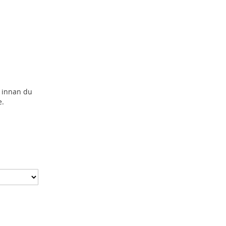
 innan du
e.