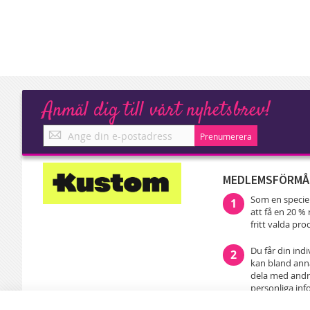
Anmäl dig till vårt nyhetsbrev!
Anmäl
Prenumerera
dig
till
vårt
MEDLEMSFÖRMÅ
nyhetsbrev!
Som en speci
1
att få en 20 
fritt valda pr
Du får din ind
2
kan bland anna
dela med andra
personliga inf
leveransadress