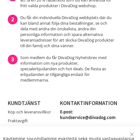
att få en 20 % rabattkod som du kan använda för
fritt valda produkter i DiivaDog webshop.
Du får din individuella DiivaDog webbplats där du
2
kan bland annat följa dina beställningar, se och
dela med andra din önskelista, ändra din
personliga information och spara alternativa
leveransadresser för att skicka DiivaDog produkter
till din familj och dina vänner.
Som medlem du får DiivaDog Nyhetsbrev med
3
information om nya produkter,
specialerbjudanden och hot deals. De flesta av
erbjudanden är tillgängliga endast för
medlemmarna.
KUNDTJÄNST
KONTAKTINFORMATION
Köp och leveransvillkor
E-post:
kundservice@diivadog.com
Fraktavgift
Retur & Byten
Du får smidigast tag på oss via e-post!
Dataskydd
Käytämme sivustollamme evästeitä sekä muita vastaavanlaisia