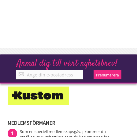
Anmäl dig till vårt nyhetsbrev!
Anmäl
Prenumerera
dig
till
vårt
nyhetsbrev!
MEDLEMSFÖRMÅNER
Som en speciell medlemskapsgåva, kommer du
1