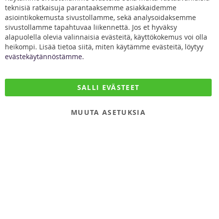
Clo
Facebook
teknisiä ratkaisuja parantaaksemme asiakkaidemme
Coo
Kontakta oss
Bar
asiointikokemusta sivustollamme, sekä analysoidaksemme
sivustollamme tapahtuvaa liikennettä. Jos et hyväksy
alapuolella olevia valinnaisia evästeitä, käyttökokemus voi olla
heikompi. Lisää tietoa siitä, miten käytämme evästeitä, löytyy
evästekäytännöstämme.
DiivaDog & Co.
SALLI EVÄSTEET
Kirjurintie 16
65280 Vaasa
MUUTA ASETUKSIA
Finland