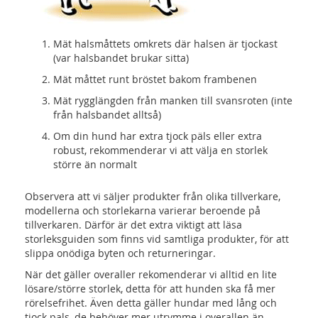
Mät halsmåttets omkrets där halsen är tjockast
(var halsbandet brukar sitta)
Mät måttet runt bröstet bakom frambenen
Mät rygglängden från manken till svansroten (inte
från halsbandet alltså)
Om din hund har extra tjock päls eller extra
robust, rekommenderar vi att välja en storlek
större än normalt
Observera att vi säljer produkter från olika tillverkare,
modellerna och storlekarna varierar beroende på
tillverkaren. Därför är det extra viktigt att läsa
storleksguiden som finns vid samtliga produkter, för att
slippa onödiga byten och returneringar.
När det gäller overaller rekomenderar vi alltid en lite
lösare/större storlek, detta för att hunden ska få mer
rörelsefrihet. Även detta gäller hundar med lång och
tjock pals, de behöver mer utrymme i overallen än