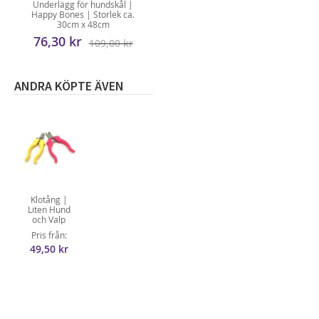
Underlägg för hundskål |
Happy Bones | Storlek ca.
30cm x 48cm
76,30 kr
109,00 kr
ANDRA KÖPTE ÄVEN
Klotång |
Liten Hund
och Valp
Pris från
49,50 kr