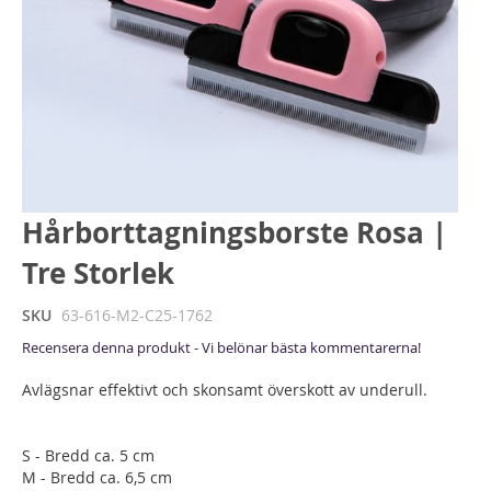
Hoppa
Hårborttagningsborste Rosa |
till
Tre Storlek
början
av
bildgalleriet
SKU
63-616-M2-C25-1762
Recensera denna produkt - Vi belönar bästa kommentarerna!
Avlägsnar effektivt och skonsamt överskott av underull.
S - Bredd ca. 5 cm
M - Bredd ca. 6,5 cm