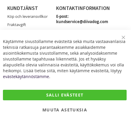
KUNDTJÄNST
KONTAKTINFORMATION
Köp och leveransvillkor
E-post:
kundservice@diivadog.com
Fraktavgift
Retur & Byten
Du får smidigast tag på oss via e-post!
Dataskydd
Käytämme sivustollamme evästeitä sekä muita vastaavanlaisia
Clo
Facebook
teknisiä ratkaisuja parantaaksemme asiakkaidemme
Coo
Kontakta oss
Bar
asiointikokemusta sivustollamme, sekä analysoidaksemme
sivustollamme tapahtuvaa liikennettä. Jos et hyväksy
alapuolella olevia valinnaisia evästeitä, käyttökokemus voi olla
heikompi. Lisää tietoa siitä, miten käytämme evästeitä, löytyy
evästekäytännöstämme.
DiivaDog & Co.
SALLI EVÄSTEET
Kirjurintie 16
65280 Vaasa
MUUTA ASETUKSIA
Finland