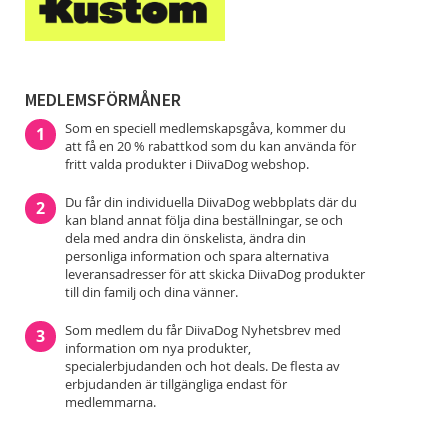
nyhetsbrev!
MEDLEMSFÖRMÅNER
Som en speciell medlemskapsgåva, kommer du
1
att få en 20 % rabattkod som du kan använda för
fritt valda produkter i DiivaDog webshop.
Du får din individuella DiivaDog webbplats där du
2
kan bland annat följa dina beställningar, se och
dela med andra din önskelista, ändra din
personliga information och spara alternativa
leveransadresser för att skicka DiivaDog produkter
till din familj och dina vänner.
Som medlem du får DiivaDog Nyhetsbrev med
3
information om nya produkter,
specialerbjudanden och hot deals. De flesta av
erbjudanden är tillgängliga endast för
medlemmarna.