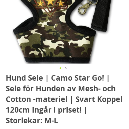
Hoppa
Hund Sele | Camo Star Go! |
till
Sele för Hunden av Mesh- och
början
av
Cotton -materiel | Svart Koppel
bildgalleriet
120cm ingår i priset! |
Storlekar: M-L