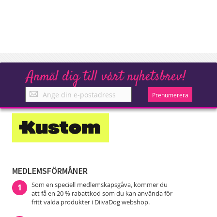
Anmäl dig till vårt nyhetsbrev!
Anmäl
Prenumerera
dig
till
vårt
nyhetsbrev!
MEDLEMSFÖRMÅNER
Som en speciell medlemskapsgåva, kommer du
1
att få en 20 % rabattkod som du kan använda för
fritt valda produkter i DiivaDog webshop.