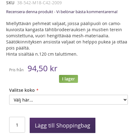
SKU
38-542-M18-C42-2009
Recensera denna produkt - Vi belönar bästa kommentarerna!
Miellyttävän pehmeät valjaat, joissa päälipuoli on camo-
kuvioista kangasta tähtibrodeerauksen ja mustien terein
somistettuna, vuori hengittävää mesh-materiaalia.
Säätökiinnityksen ansiosta valjaat on helppo pukea ja ottaa
pois päältä.
Hinta sisältää n.120 cm taluttimen.
94,50 kr
Pris från
I lager
Valitse koko
Lägg till Shoppingbag