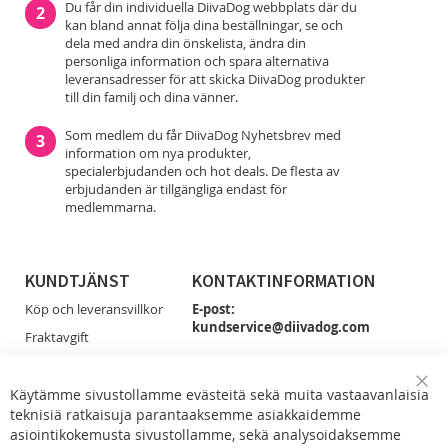
Du får din individuella DiivaDog webbplats där du
2
kan bland annat följa dina beställningar, se och
dela med andra din önskelista, ändra din
personliga information och spara alternativa
leveransadresser för att skicka DiivaDog produkter
till din familj och dina vänner.
Som medlem du får DiivaDog Nyhetsbrev med
3
information om nya produkter,
specialerbjudanden och hot deals. De flesta av
erbjudanden är tillgängliga endast för
medlemmarna.
KUNDTJÄNST
KONTAKTINFORMATION
Köp och leveransvillkor
E-post:
kundservice@diivadog.com
Fraktavgift
Retur & Byten
Du får smidigast tag på oss via e-post!
Dataskydd
Käytämme sivustollamme evästeitä sekä muita vastaavanlaisia
Clo
Facebook
teknisiä ratkaisuja parantaaksemme asiakkaidemme
Coo
Kontakta oss
Bar
asiointikokemusta sivustollamme, sekä analysoidaksemme