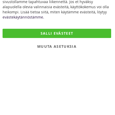
sivustollamme tapahtuvaa liikennettä. Jos et hyväksy
alapuolella olevia valinnaisia evästeitä, käyttökokemus voi olla
heikompi. Lisää tietoa siitä, miten käytämme evästeitä, löytyy
evästekäytännöstämme.
DiivaDog & Co.
SALLI EVÄSTEET
Kirjurintie 16
65280 Vaasa
MUUTA ASETUKSIA
Finland