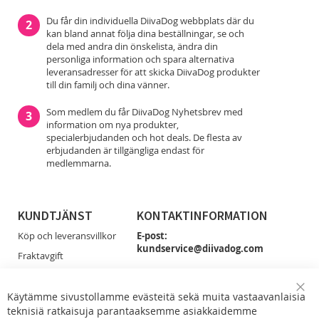
Du får din individuella DiivaDog webbplats där du
2
kan bland annat följa dina beställningar, se och
dela med andra din önskelista, ändra din
personliga information och spara alternativa
leveransadresser för att skicka DiivaDog produkter
till din familj och dina vänner.
Som medlem du får DiivaDog Nyhetsbrev med
3
information om nya produkter,
specialerbjudanden och hot deals. De flesta av
erbjudanden är tillgängliga endast för
medlemmarna.
KUNDTJÄNST
KONTAKTINFORMATION
Köp och leveransvillkor
E-post:
kundservice@diivadog.com
Fraktavgift
Retur & Byten
Du får smidigast tag på oss via e-post!
Dataskydd
Käytämme sivustollamme evästeitä sekä muita vastaavanlaisia
Clo
Facebook
teknisiä ratkaisuja parantaaksemme asiakkaidemme
Coo
Kontakta oss