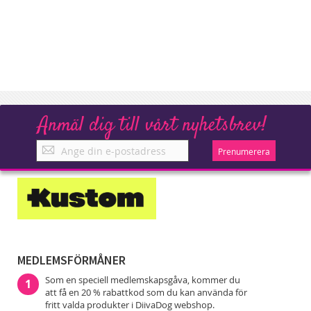
Anmäl dig till vårt nyhetsbrev!
Anmäl
Prenumerera
dig
till
vårt
nyhetsbrev!
MEDLEMSFÖRMÅNER
Som en speciell medlemskapsgåva, kommer du
1
att få en 20 % rabattkod som du kan använda för
fritt valda produkter i DiivaDog webshop.