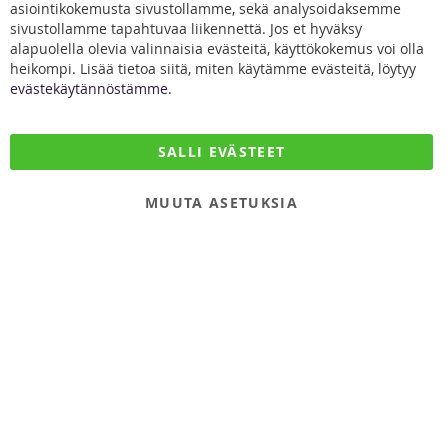
Bar
asiointikokemusta sivustollamme, sekä analysoidaksemme
sivustollamme tapahtuvaa liikennettä. Jos et hyväksy
alapuolella olevia valinnaisia evästeitä, käyttökokemus voi olla
heikompi. Lisää tietoa siitä, miten käytämme evästeitä, löytyy
evästekäytännöstämme.
DiivaDog & Co.
SALLI EVÄSTEET
Kirjurintie 16
65280 Vaasa
MUUTA ASETUKSIA
Finland