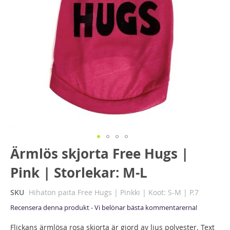
Hoppa
Ärmlös skjorta Free Hugs |
till
Pink | Storlekar: M-L
början
av
bildgalleriet
SKU
Hihaton paita Free Hugs | Pinkki | Koot: S-M | P.7
Recensera denna produkt - Vi belönar bästa kommentarerna!
Flickans ärmlösa rosa skjorta är gjord av ljus polyester. Text