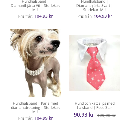
Hundhalsband |
Hundhalsband |
Diamanthjärta Vit | Storlekar:
Diamanthjärta Svart |
M-L
Storlekar: M-L
104,93 kr
104,93 kr
Pris från
Pris från
Hundhalsband | Pärla med
Hund och katt slips med
diamantdrottning | Storlekar:
halsband | Rose Star
M-L
90,93 kr
129,90 kr
104,99 kr
Pris från