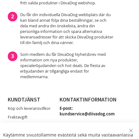
fritt valda produkter i DiivaDog webshop.
Du får din individuella DiivaDog webbplats där du
2
kan bland annat följa dina beställningar, se och
dela med andra din önskelista, ändra din
personliga information och spara alternativa
leveransadresser för att skicka DiivaDog produkter
till din familj och dina vänner.
Som medlem du får DiivaDog Nyhetsbrev med
3
information om nya produkter,
specialerbjudanden och hot deals. De flesta av
erbjudanden är tillgängliga endast för
medlemmarna.
KUNDTJÄNST
KONTAKTINFORMATION
Köp och leveransvillkor
E-post:
kundservice@diivadog.com
Fraktavgift
Retur & Byten
Du får smidigast tag på oss via e-post!
Dataskydd
Käytämme sivustollamme evästeitä sekä muita vastaavanlaisia
Clo
Facebook