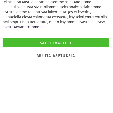
teknisiä ratkaisuja parantaaksemme asiakkaidemme
Coo
Kontakta oss
Bar
asiointikokemusta sivustollamme, sekä analysoidaksemme
sivustollamme tapahtuvaa liikennettä. Jos et hyväksy
alapuolella olevia valinnaisia evästeitä, käyttökokemus voi olla
heikompi. Lisää tietoa siitä, miten käytämme evästeitä, löytyy
evästekäytännöstämme.
DiivaDog & Co.
SALLI EVÄSTEET
Kirjurintie 16
65280 Vaasa
MUUTA ASETUKSIA
Finland