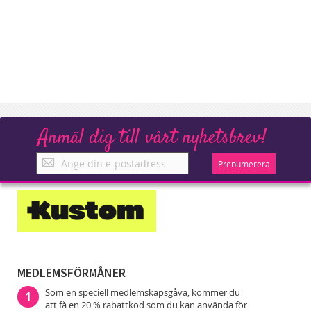
Anmäl dig till vårt nyhetsbrev!
Anmäl
Prenumerera
dig
till
vårt
nyhetsbrev!
MEDLEMSFÖRMÅNER
Som en speciell medlemskapsgåva, kommer du
1
att få en 20 % rabattkod som du kan använda för