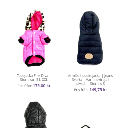
Toppjacka Pink Diva |
Ärmlös hoodie-jacka | Jeans
Storlekar: S,L-XXL
Svarta | Varm luvtröja i
plysch | Storlek: S
175,00 kr
Pris från
149,75 kr
Pris från