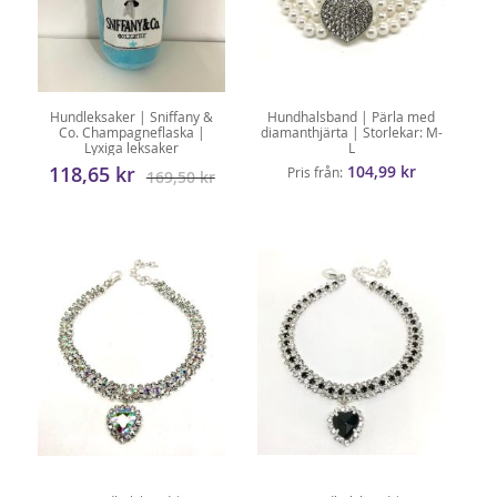
Hundleksaker | Sniffany &
Hundhalsband | Pärla med
Co. Champagneflaska |
diamanthjärta | Storlekar: M-
Lyxiga leksaker
L
118,65 kr
104,99 kr
Pris från
169,50 kr