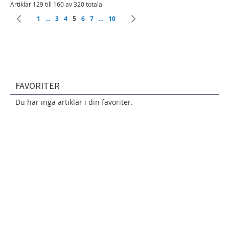
Artiklar 129 till 160 av 320 totala
Page
Page
Föregående
Page
Page
Page
You're currently reading page
Page
Page
Page
Page
Nästa
1
...
3
4
5
6
7
...
10
FAVORITER
Du har inga artiklar i din favoriter.