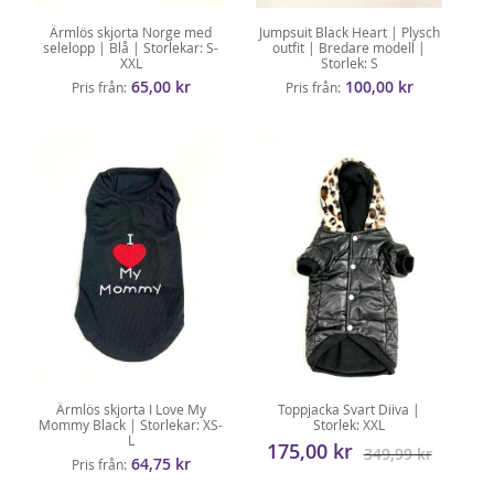
Ärmlös skjorta Norge med
Jumpsuit Black Heart | Plysch
selelopp | Blå | Storlekar: S-
outfit | Bredare modell |
XXL
Storlek: S
65,00 kr
100,00 kr
Pris från
Pris från
Ärmlös skjorta I Love My
Toppjacka Svart Diiva |
Mommy Black | Storlekar: XS-
Storlek: XXL
L
175,00 kr
349,99 kr
64,75 kr
Pris från