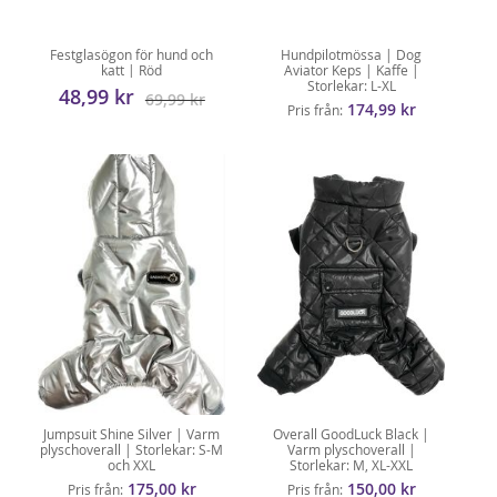
Festglasögon för hund och
Hundpilotmössa | Dog
katt | Röd
Aviator Keps | Kaffe |
Storlekar: L-XL
48,99 kr
69,99 kr
174,99 kr
Pris från
Jumpsuit Shine Silver | Varm
Overall GoodLuck Black |
plyschoverall | Storlekar: S-M
Varm plyschoverall |
och XXL
Storlekar: M, XL-XXL
175,00 kr
150,00 kr
Pris från
Pris från