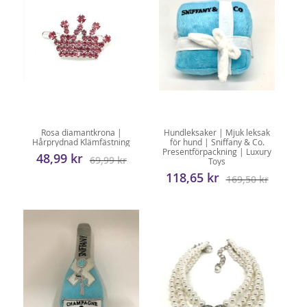
Rosa diamantkrona |
Hundleksaker | Mjuk leksak
Hårprydnad Klämfästning
för hund | Sniffany & Co.
Presentförpackning | Luxury
48,99 kr
69,99 kr
Toys
118,65 kr
169,50 kr